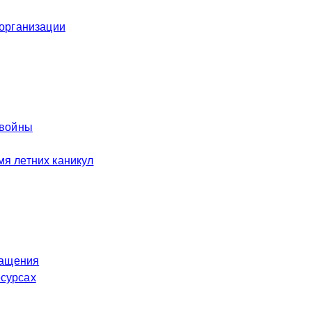
 организации
 войны
я летних каникул
ращения
есурсах