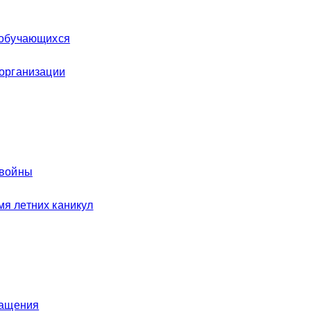
 обучающихся
 организации
 войны
я летних каникул
ращения