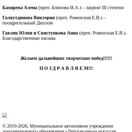
Бахирева Алена
(преп. Блинова И.А.) – лауреат III степени
Галяутдинова Виктория
(преп. Роменская Е.В.) –
поощрительный Диплом
Гавлик Юлия и Свистункова Анна
(преп. Роменская Е.В.)-
Благодарственные письма
Желаем дальнейших творческих побед!!!!!!
П О З Д Р А В Л Я Е М!!!
© 2019-2026, Муниципальное автономное учреждение
дополнительного образования «Детская школа искусств