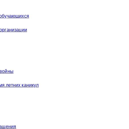
 обучающихся
 организации
 войны
я летних каникул
ращения