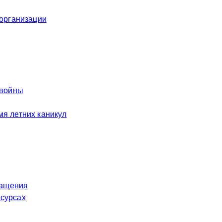
 организации
 войны
я летних каникул
ращения
есурсах