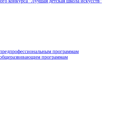
го конкурса "Лучшая детская школа искусств"
по дополнительным предпрофессиональным программам
е по дополнительным общеразвивающим программам