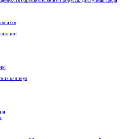
щенность образовательного процесса. Доступная среда
ающихся
анизации
йны
тних каникул
ния
х