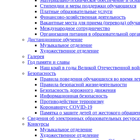
Материально-техническое обеспечение и осна
Стипендии и меры поддержки обучающихся
Платные образовательные услуги
Финансово-хозяйственная деятельность
Вакантные места для приема (перевода) обуч
Международное сотрудничество
Организация питания в образовательной орг
Дистанционное обучение
Музыкальное отделение
Художественное отделение
Галерея
Год памяти и славы
Наш край в годы Великой Отечественной во
Безопасность
Правила поведения обучающихся во время ле
Правила безопасной жизнедеятельности
Безопасность дорожного движения
Информационная безопасность
Противодействие терроризму
Коронавирус COVID-19
Памятка о защите детей от жестокого обраще
Сведения об электронных образовательных ресурса
Конкурсы
Музыкальное отделение
Художественное отделение