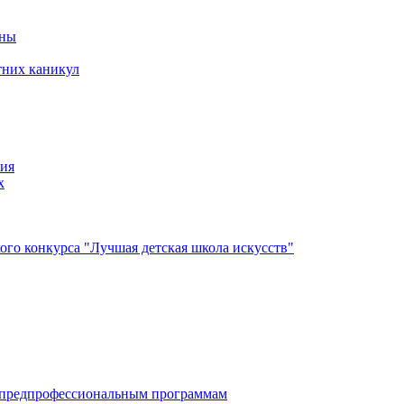
йны
тних каникул
ния
х
го конкурса "Лучшая детская школа искусств"
по дополнительным предпрофессиональным программам