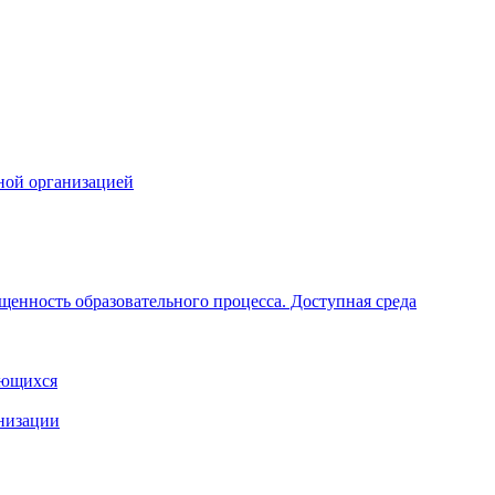
ной организацией
щенность образовательного процесса. Доступная среда
ающихся
анизации