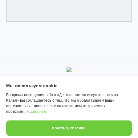
© 2019-2026, Муниципальное автономное учреждение
Мы используем сookie
дополнительного образования «Детская школа искусств поселка
Калья». Использование материалов сайта согласуется с
Во время посещения сайта «Детская школа искусств поселка
администрацией учреждения.
Калья» вы соглашаетесь с тем, что мы обрабатываем ваши
персональные данные с использованием метрических
Обработка персональных данных
программ.
Подробнее.
Политика конфиденциальности
ПОНЯТНО, СПАСИБО