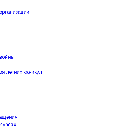
 организации
 войны
я летних каникул
ращения
есурсах