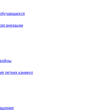
 обучающихся
 организации
 войны
я летних каникул
ращения