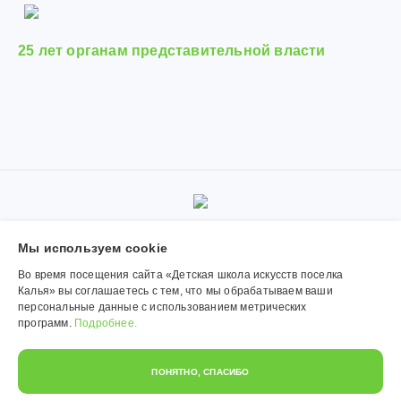
25 лет органам представительной власти
© 2019-2026, Муниципальное автономное учреждение
Мы используем сookie
дополнительного образования «Детская школа искусств поселка
Калья». Использование материалов сайта согласуется с
Во время посещения сайта «Детская школа искусств поселка
администрацией учреждения.
Калья» вы соглашаетесь с тем, что мы обрабатываем ваши
персональные данные с использованием метрических
Обработка персональных данных
программ.
Подробнее.
Политика конфиденциальности
ПОНЯТНО, СПАСИБО