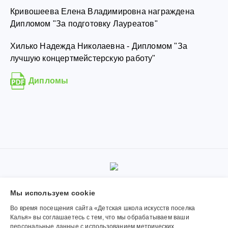
Кривошеева Елена Владимировна награждена
Дипломом "За подготовку Лауреатов"
Хилько Надежда Николаевна - Дипломом "За
лучшую концертмейстерскую работу"
Дипломы
© 2019-2026, Муниципальное автономное учреждение
Мы используем сookie
дополнительного образования «Детская школа искусств поселка
Калья». Использование материалов сайта согласуется с
Во время посещения сайта «Детская школа искусств поселка
администрацией учреждения.
Калья» вы соглашаетесь с тем, что мы обрабатываем ваши
персональные данные с использованием метрических