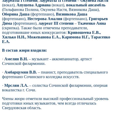
лауреаты I степени
;
лауреаты II степени
–
Окунева Настя
(вокал),
Апушева Адриана
(вокал),
вокальный ансамбль
(Гильфанова Полина, Окунева Настя, Вязникова Даша),
Оборина Даша
(фортепиано),
Вязникова Даша
(фортепиано),
Нестерова Амалия
(фортепиано),
Григорьев
Дима
(фортепиано),
лауреат III степени
–
Ткаченко Анна
(скрипка). Также были отмечены преподаватели,
подготовившие юных конкурсантов:
Кривошеева Е.В.,
Хилько Н.Н., Можеванова Е.А., Каримова Н.Г., Тарасенко
Е.А.
В состав жюри входили:
·
Амелин В.Н.
– музыкант - аккомпаниатор, артист
Сочинской филармонии.
·
Амбарцумян В.В.
– пианист, преподаватель специального
фортепиано Сочинского колледжа искусств.
·
Мрслян Л.А.
– солистка Сочинской филармонии, оперная
вокалистка г. Сочи.
Члены жюри отметили высокий профессиональный уровень
подготовки юных музыкантов, чем всегда отличалась
Свердловская область.