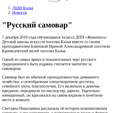
ДШИ Калья
Новости
"Русский самовар"
7 декабря 2019 года обучающиеся 1класса ДПП «Живопись»
Детской школы искусств поселка Калья вместе со своим
преподавателем Блиновой Ириной Александровной посетили
Краеведческий музей поселка Калья.
Одной из самых ярких и показательных черт русского
традиционного быта издавна считается чаепитие за
самоваром.
Самовар был не обычной принадлежностью домашнего
хозяйства, а своеобразным олицетворением достатка,
семейного уюта, благополучия. Его включали в девичье
приданое, передавали по наследству, дарили. Тщательно
начищенный, он красовался на самом видном и почётном
месте в комнате.
Светлана Николаевна рассказала об истории возникновения
самовара, о его назначении, о всевозможных видах и формах