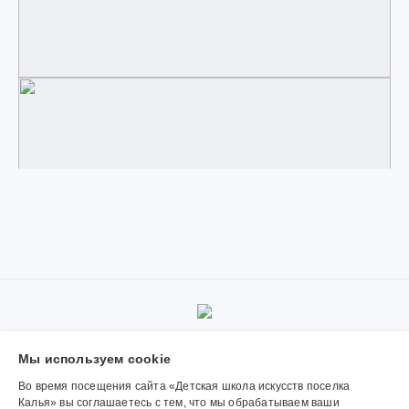
© 2019-2026, Муниципальное автономное учреждение
Мы используем сookie
дополнительного образования «Детская школа искусств поселка
Калья». Использование материалов сайта согласуется с
Во время посещения сайта «Детская школа искусств поселка
администрацией учреждения.
Калья» вы соглашаетесь с тем, что мы обрабатываем ваши