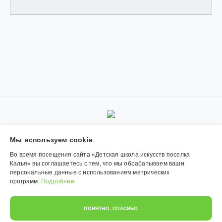
© 2019-2026, Муниципальное автономное учреждение
Мы используем сookie
дополнительного образования «Детская школа искусств поселка
Калья». Использование материалов сайта согласуется с
Во время посещения сайта «Детская школа искусств поселка
администрацией учреждения.
Калья» вы соглашаетесь с тем, что мы обрабатываем ваши
персональные данные с использованием метрических
Обработка персональных данных
программ.
Подробнее.
Политика конфиденциальности
ПОНЯТНО, СПАСИБО