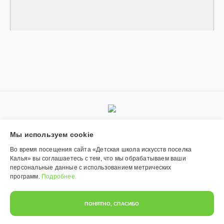
© 2019-2026, Муниципальное автономное учреждение
Мы используем сookie
дополнительного образования «Детская школа искусств поселка
Калья». Использование материалов сайта согласуется с
Во время посещения сайта «Детская школа искусств поселка
администрацией учреждения.
Калья» вы соглашаетесь с тем, что мы обрабатываем ваши
персональные данные с использованием метрических
Обработка персональных данных
программ.
Подробнее.
Политика конфиденциальности
ПОНЯТНО, СПАСИБО