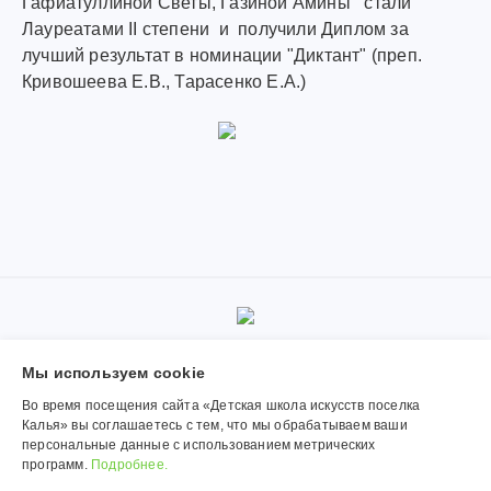
Гафиатуллиной Светы, Газиной Амины стали
Лауреатами II степени и получили Диплом за
лучший результат в номинации "Диктант" (преп.
Кривошеева Е.В., Тарасенко Е.А.)
© 2019-2026, Муниципальное автономное учреждение
Мы используем сookie
дополнительного образования «Детская школа искусств поселка
Калья». Использование материалов сайта согласуется с
Во время посещения сайта «Детская школа искусств поселка
администрацией учреждения.
Калья» вы соглашаетесь с тем, что мы обрабатываем ваши
персональные данные с использованием метрических
Обработка персональных данных
программ.
Подробнее.