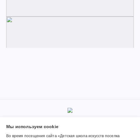
© 2019-2026, Муниципальное автономное учреждение
Мы используем сookie
дополнительного образования «Детская школа искусств поселка
Калья». Использование материалов сайта согласуется с
Во время посещения сайта «Детская школа искусств поселка