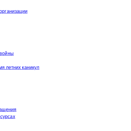
 организации
 войны
я летних каникул
ращения
есурсах