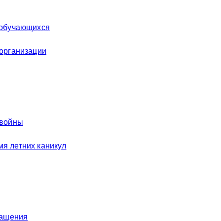
 обучающихся
 организации
 войны
я летних каникул
ращения