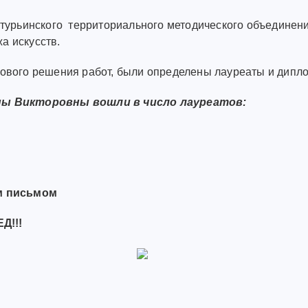
отурьинского территориального методического объединен
а искусств.
тового решения работ, были определены лауреаты и дипл
ны Викторовны вошли в число лауреатов:
м письмом
Д!!!