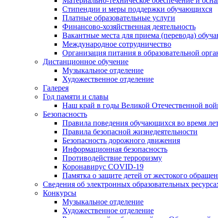
Материально-техническое обеспечение и осна
Стипендии и меры поддержки обучающихся
Платные образовательные услуги
Финансово-хозяйственная деятельность
Вакантные места для приема (перевода) обуч
Международное сотрудничество
Организация питания в образовательной орг
Дистанционное обучение
Музыкальное отделение
Художественное отделение
Галерея
Год памяти и славы
Наш край в годы Великой Отечественной во
Безопасность
Правила поведения обучающихся во время ле
Правила безопасной жизнедеятельности
Безопасность дорожного движения
Информационная безопасность
Противодействие терроризму
Коронавирус COVID-19
Памятка о защите детей от жестокого обраще
Сведения об электронных образовательных ресурса
Конкурсы
Музыкальное отделение
Художественное отделение