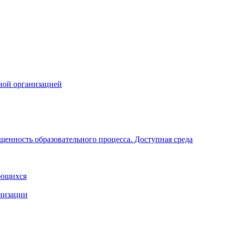
ной организацией
щенность образовательного процесса. Доступная среда
ающихся
анизации