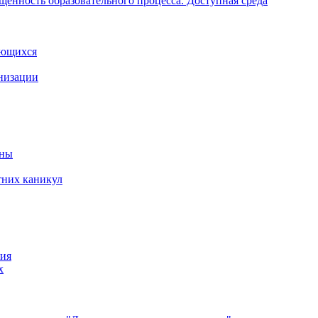
щенность образовательного процесса. Доступная среда
ающихся
анизации
йны
тних каникул
ния
х