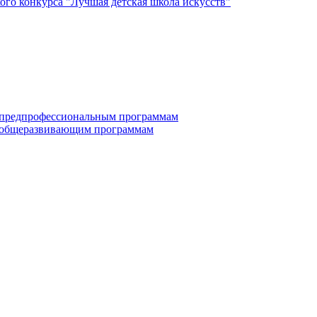
го конкурса "Лучшая детская школа искусств"
по дополнительным предпрофессиональным программам
е по дополнительным общеразвивающим программам