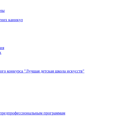
йны
тних каникул
ния
х
го конкурса "Лучшая детская школа искусств"
по дополнительным предпрофессиональным программам