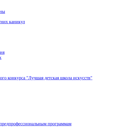
йны
тних каникул
ния
х
го конкурса "Лучшая детская школа искусств"
по дополнительным предпрофессиональным программам