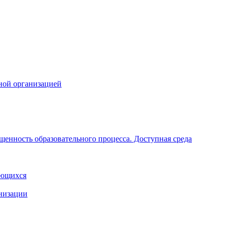
ной организацией
щенность образовательного процесса. Доступная среда
ающихся
анизации