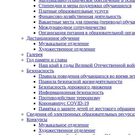
Материально-техническое обеспечение и осна
Стипендии и меры поддержки обучающихся
Платные образовательные услуги
Финансово-хозяйственная деятельность
Вакантные места для приема (перевода) обуч
Международное сотрудничество
Организация питания в образовательной орг
Дистанционное обучение
Музыкальное отделение
Художественное отделение
Галерея
Год памяти и славы
Наш край в годы Великой Отечественной во
Безопасность
Правила поведения обучающихся во время ле
Правила безопасной жизнедеятельности
Безопасность дорожного движения
Информационная безопасность
Противодействие терроризму
Коронавирус COVID-19
Памятка о защите детей от жестокого обраще
Сведения об электронных образовательных ресурса
Конкурсы
Музыкальное отделение
Художественное отделение