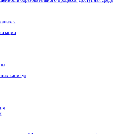
щенность образовательного процесса. Доступная среда
ающихся
анизации
йны
тних каникул
ния
х