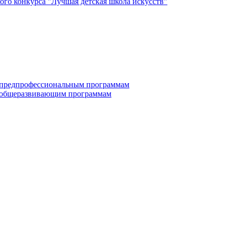
го конкурса "Лучшая детская школа искусств"
по дополнительным предпрофессиональным программам
е по дополнительным общеразвивающим программам