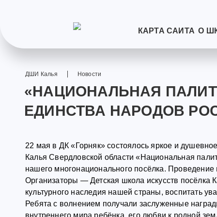
КАРТА САЙТА
О Ш
ДШИ Калья
Новости
«НАЦИОНАЛЬНАЯ ПАЛИТР
ЕДИНСТВА НАРОДОВ РО
22 мая в ДК «Горняк» состоялось яркое и душевно
Калья Свердловской области «Национальная палитр
нашего многонационального посёлка. Проведение в
Организаторы — Детская школа искусств посёлка Ка
культурного наследия нашей страны, воспитать ув
Ребята с волнением получали заслуженные награды
внутреннего мира ребёнка, его любви к родной зем