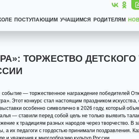
КОЛЕ
ПОСТУПАЮЩИМ
УЧАЩИМСЯ
РОДИТЕЛЯМ
НО
А»: ТОРЖЕСТВО ДЕТСКОГО 
ССИИ
е событие — торжественное награждение победителей Отк
а». Этот конкурс стал настоящим праздником искусства,
ыставки особенно символично в 2026 году, который объя
лья — ставили перед собой цель не только выявить талан
ажение к традициям разных народов через творчество. В 
, а их педагоги с гордостью принимали поздравления. Ка
ле и уважения к многообразию культур России.