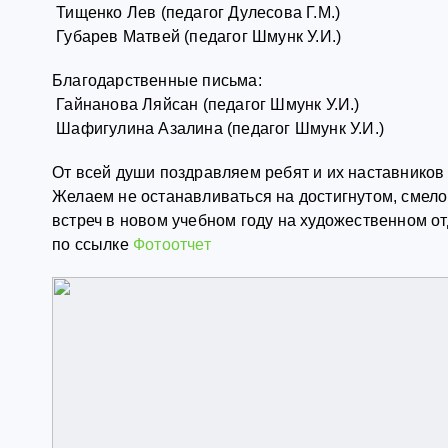
Тищенко Лев (педагог Дулесова Г.М.)
Губарев Матвей (педагог Шмунк У.И.)
Благодарственные письма:
Гайнанова Ляйсан (педагог Шмунк У.И.)
Шафигулина Азалина (педагог Шмунк У.И.)
От всей души поздравляем ребят и их наставников
Желаем не останавливаться на достигнутом, смело
встреч в новом учебном году на художественном о
по ссылке
Фотоотчет