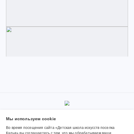
© 2019-2026, Муниципальное автономное учреждение
Мы используем сookie
дополнительного образования «Детская школа искусств поселка
Калья». Использование материалов сайта согласуется с
Во время посещения сайта «Детская школа искусств поселка
администрацией учреждения.
Калья» вы соглашаетесь с тем, что мы обрабатываем ваши