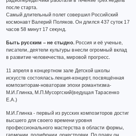
радиопередатчики работали в течение трёх недель
после старта.
Самый длительный полет совершил Российский
космонавт Валерий Поляков. Он длился 437 суток 17
часов 58 минут 17 секунд.
Быть русским – не стыдно.
Россия и её ученые,
писатели, деятели культуры внесли огромный вклад
в развитие человечества, мировой прогресс.
11 апреля в концертном зале Детской школы
искусств состоялась лекция-концерт, посвящённая
композиторам-новаторам эпохи романтизма-
М.И.Глинка, М.П.Мусоргский(ведущая Тарасенко
Е.А.)
М.И.Глинка - первый из русских композиторов достиг
высшего для своего времени уровня
профессионального мастерства в области формы,
гармонии, полифонии, оркестровки. По праву он