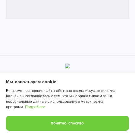
© 2019-2026, Муниципальное автономное учреждение
Мы используем сookie
дополнительного образования «Детская школа искусств поселка
Калья». Использование материалов сайта согласуется с
Во время посещения сайта «Детская школа искусств поселка
администрацией учреждения.
Калья» вы соглашаетесь с тем, что мы обрабатываем ваши
персональные данные с использованием метрических
Обработка персональных данных
программ.
Подробнее.
Политика конфиденциальности
ПОНЯТНО, СПАСИБО