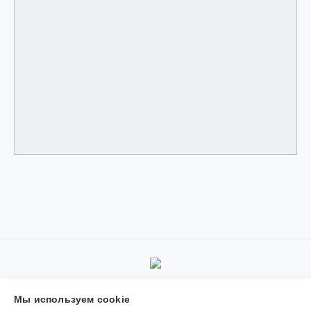
© 2019-2026, Муниципальное автономное учреждение
Мы используем сookie
дополнительного образования «Детская школа искусств поселка