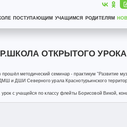
КОЛЕ
ПОСТУПАЮЩИМ
УЧАЩИМСЯ
РОДИТЕЛЯМ
НО
.ШКОЛА ОТКРЫТОГО УРОКА
тв прошёл методический семинар - практикум "Развитие 
ДМШ и ДШИ Северного урала Краснотурьинского территор
урок с учащейся по классу флейты Борисовой Викой, конц