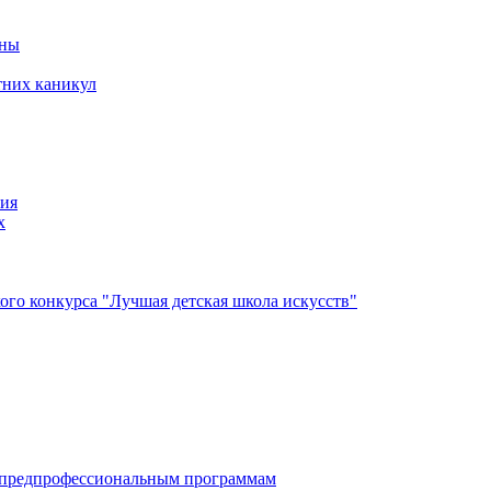
йны
тних каникул
ния
х
го конкурса "Лучшая детская школа искусств"
по дополнительным предпрофессиональным программам