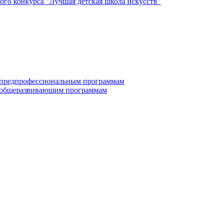
го конкурса "Лучшая детская школа искусств"
по дополнительным предпрофессиональным программам
е по дополнительным общеразвивающим программам