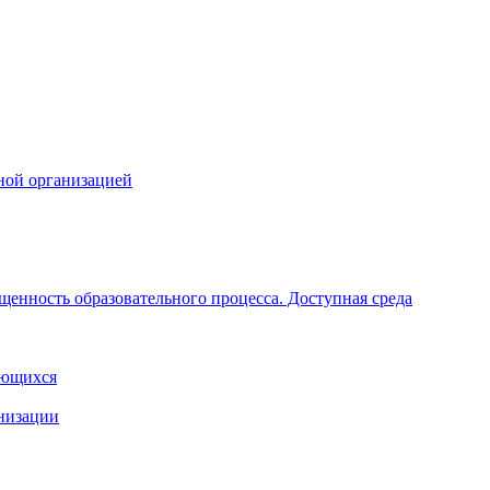
ной организацией
щенность образовательного процесса. Доступная среда
ающихся
анизации