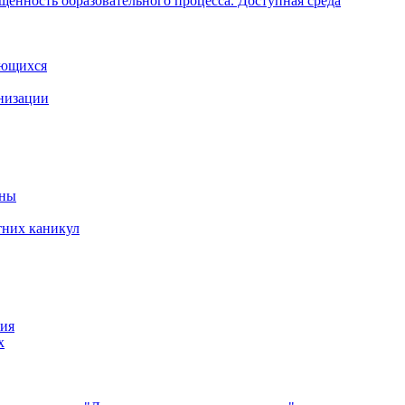
щенность образовательного процесса. Доступная среда
ающихся
анизации
йны
тних каникул
ния
х