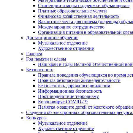
Материально-техническое обеспечение и осна
Стипендии и меры поддержки обучающихся
Платные образовательные услуги
Финансово-хозяйственная деятельность
Вакантные места для приема (перевода) обуч
Международное сотрудничество
Организация питания в образовательной орг
Дистанционное обучение
Музыкальное отделение
Художественное отделение
Галерея
Год памяти и славы
Наш край в годы Великой Отечественной во
Безопасность
Правила поведения обучающихся во время ле
Правила безопасной жизнедеятельности
Безопасность дорожного движения
Информационная безопасность
Противодействие терроризму
Коронавирус COVID-19
Памятка о защите детей от жестокого обраще
Сведения об электронных образовательных ресурса
Конкурсы
Музыкальное отделение
Художественное отделение