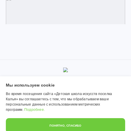
© 2019-2026, Муниципальное автономное учреждение
Мы используем сookie
дополнительного образования «Детская школа искусств поселка
Калья». Использование материалов сайта согласуется с
Во время посещения сайта «Детская школа искусств поселка
администрацией учреждения.
Калья» вы соглашаетесь с тем, что мы обрабатываем ваши
персональные данные с использованием метрических
Обработка персональных данных
программ.
Подробнее.
Политика конфиденциальности
ПОНЯТНО, СПАСИБО