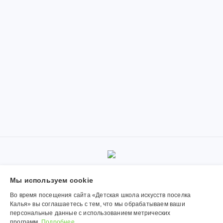
© 2019-2026, Муниципальное автономное учреждение
Мы используем сookie
дополнительного образования «Детская школа искусств поселка
Калья». Использование материалов сайта согласуется с
Во время посещения сайта «Детская школа искусств поселка
администрацией учреждения.
Калья» вы соглашаетесь с тем, что мы обрабатываем ваши
персональные данные с использованием метрических
Обработка персональных данных
программ.
Подробнее.