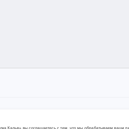
6, Муниципальное автономное учреждение дополнительного образ
ние материалов сайта согласуется с администрацией учреждения
елка Калья» вы соглашаетесь с тем, что мы обрабатываем ваши 