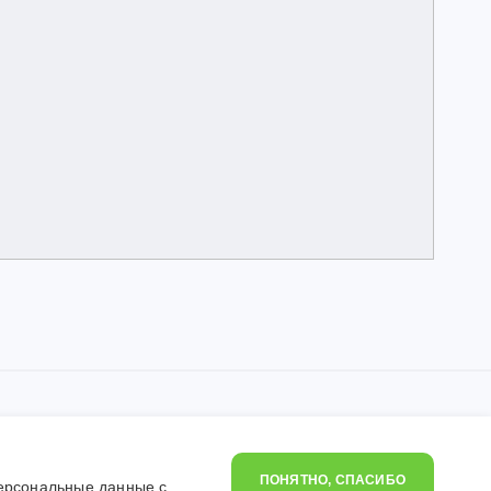
ования «Детская школа искусств поселка Калья».
.
ПОНЯТНО, СПАСИБО
персональные данные с