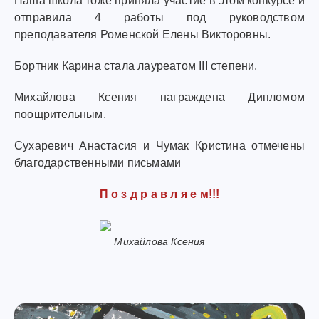
Наша школа тоже приняла участие в этом конкурсе и
отправила 4 работы под руководством
преподавателя Роменской Елены Викторовны.
Бортник Карина стала лауреатом III степени.
Михайлова Ксения награждена Дипломом
поощрительным.
Сухаревич Анастасия и Чумак Кристина отмечены
благодарственными письмами
П о з д р а в л я е м!!!
Михайлова Ксения