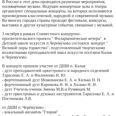
В России в этот день проводятся различные мероприятия,
посвящённые музыке. Ведущие концертные залы и театры
организуют специальные концерты, на которых исполняются
произведения классической, народной и современной музыки.
Во многих городах страны проходят фестивали, конкурсы,
выставки и другие культурные события, связанные с музыкой.
3 октября в рамках Совместного концертно-
просветительского проекта " Филармонические вечера" в
Детской школе искусств п.Черемухово состоялся концерт "
Великой лиры торжество", подготовленный творческими
коллективами преподавателей школ искусств посëлков Калья
и Черемухово.
В концерте приняли участие от ДШИ п. Калья:
- дуэт преподавателей оркестрового и народного отделений
Тарасенко Е. А. и Филоненко Н. Ю.
- фортепианный дуэт Можеванова Е. А. и Хилько Н. Н.
- фортепианный дуэт Каримова Н. Н. и Хилько Н. Н.
- дуэт Учитель-ученик Змеева М.В.и Румянцев М.
- дуэт оркестровых и духовых инструментов Тарасенко Е. А. и
Постникова Л.В.
от ДШИ п. Черëмухово :
- вокальный ансамбль "Глория"