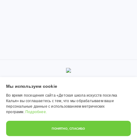
© 2019-2026, Муниципальное автономное учреждение
Мы используем сookie
дополнительного образования «Детская школа искусств поселка
Калья». Использование материалов сайта согласуется с
Во время посещения сайта «Детская школа искусств поселка
администрацией учреждения.
Калья» вы соглашаетесь с тем, что мы обрабатываем ваши
персональные данные с использованием метрических
Обработка персональных данных
программ.
Подробнее.
Политика конфиденциальности
ПОНЯТНО, СПАСИБО