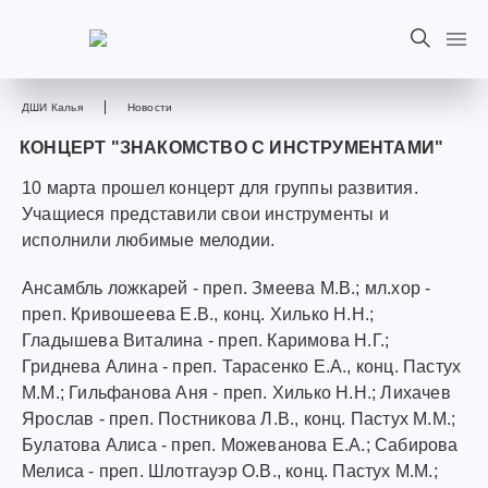
ДШИ Калья
Новости
КОНЦЕРТ "ЗНАКОМСТВО С ИНСТРУМЕНТАМИ"
10 марта прошел концерт для группы развития.
Учащиеся представили свои инструменты и
исполнили любимые мелодии.
Ансамбль ложкарей - преп. Змеева М.В.; мл.хор -
преп. Кривошеева Е.В., конц. Хилько Н.Н.;
Гладышева Виталина - преп. Каримова Н.Г.;
Гриднева Алина - преп. Тарасенко Е.А., конц. Пастух
М.М.; Гильфанова Аня - преп. Хилько Н.Н.; Лихачев
Ярослав - преп. Постникова Л.В., конц. Пастух М.М.;
Булатова Алиса - преп. Можеванова Е.А.; Сабирова
Мелиса - преп. Шлотгауэр О.В., конц. Пастух М.М.;