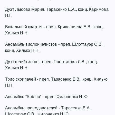
Дуэт Лысова Мария, Тарасенко Е.А., конц. Каримова
Н.Г.
Вокальный квартет - преп. Кривошеева Е.В., конц.
Хилько Н.Н.
Ансамбль виолончелистов - преп. Шлотгауэр О.В.,
конц. Хилько Н.Н.
Дуэт флейтистов - преп. Постникова Л.В., конц.
Хилько Н.Н.
Трио скрипачей - преп. Тарасенко Е.В., конц. Хилько
Н.Н.
Ансамбль “Subtrio” - преп. Филоненко Н.Ю.
Ансамбль преподавателей - Тарасенко Е.А.,
Шлотгауэр О.В., Филоненко Н.Ю.