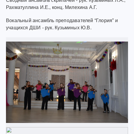
Сводный ансамбль скрипачей - рук. Кузьминых Л.А.,
Рахматуллина И.Е., конц. Милехина А.Г.
Вокальный ансамбль преподавателей “Глория” и
учащихся ДШИ - рук. Кузьминых Ю.В.