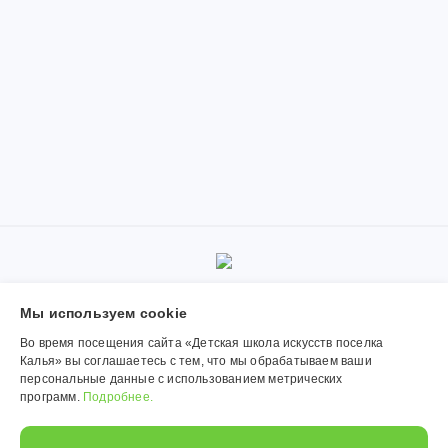
© 2019-2026, Муниципальное автономное учреждение
Мы используем сookie
дополнительного образования «Детская школа искусств поселка
Калья». Использование материалов сайта согласуется с
Во время посещения сайта «Детская школа искусств поселка
администрацией учреждения.
Калья» вы соглашаетесь с тем, что мы обрабатываем ваши
персональные данные с использованием метрических
Обработка персональных данных
программ.
Подробнее.
Политика конфиденциальности