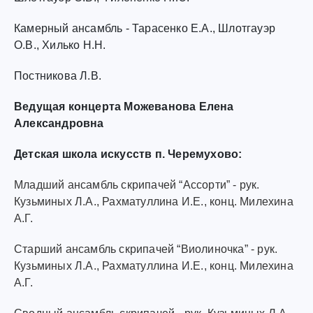
Камерный ансамбль - Тарасенко Е.А., Шлотгауэр
О.В., Хилько Н.Н.
Постникова Л.В.
Ведущая концерта Можеванова Елена
Александровна
Детская школа искусств п. Черемухово:
Младший ансамбль скрипачей “Ассорти” - рук.
Кузьминых Л.А., Рахматуллина И.Е., конц. Милехина
А.Г.
Старший ансамбль скрипачей “Виолиночка” - рук.
Кузьминых Л.А., Рахматуллина И.Е., конц. Милехина
А.Г.