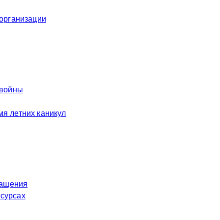
 организации
 войны
я летних каникул
ращения
есурсах