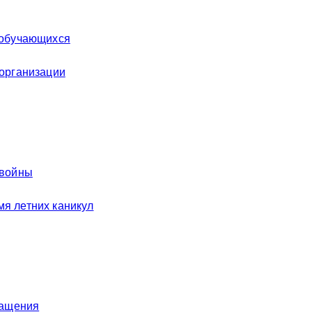
 обучающихся
 организации
 войны
я летних каникул
ращения