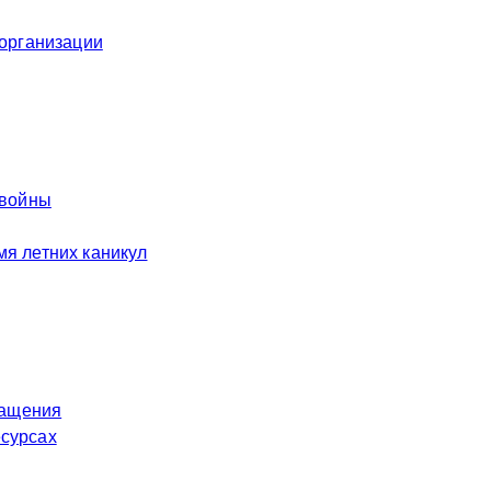
 организации
 войны
я летних каникул
ращения
есурсах