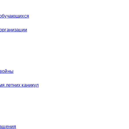
 обучающихся
 организации
 войны
я летних каникул
ращения