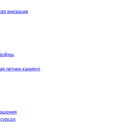
 организации
 войны
я летних каникул
ращения
есурсах