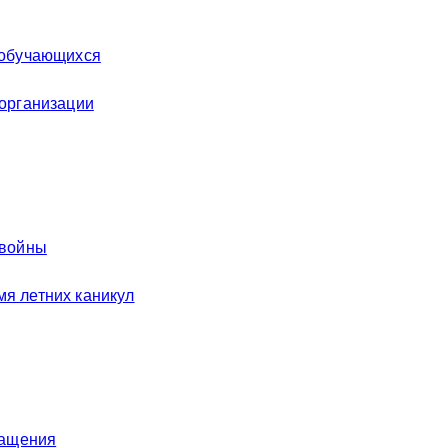
 обучающихся
 организации
 войны
я летних каникул
ращения