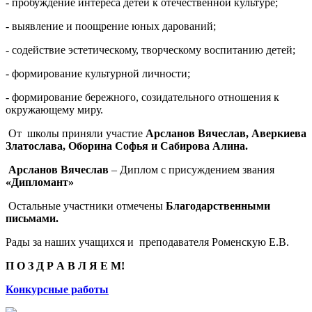
- пробуждение интереса детей к отечественной культуре;
- выявление и поощрение юных дарований;
- содействие эстетическому, творческому воспитанию детей;
- формирование культурной личности;
- формирование бережного, созидательного отношения к
окружающему миру.
От школы приняли участие
Арсланов Вячеслав, Аверкиева
Златослава, Оборина Софья и Сабирова Алина.
Арсланов Вячеслав
– Диплом с присуждением звания
«Дипломант»
Остальные участники отмечены
Благодарственными
письмами.
Рады за наших учащихся и преподавателя Роменскую Е.В.
П О З Д Р А В Л Я Е М!
Конкурсные работы