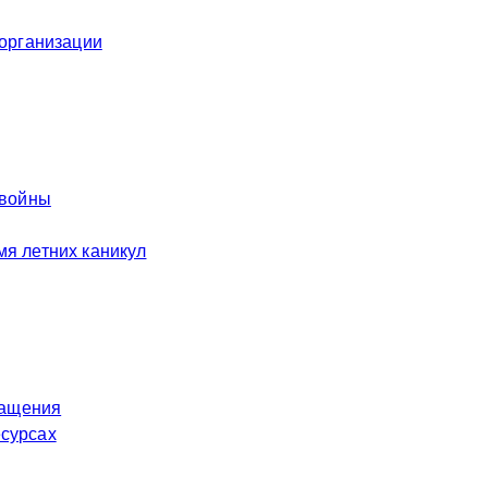
 организации
 войны
я летних каникул
ращения
есурсах