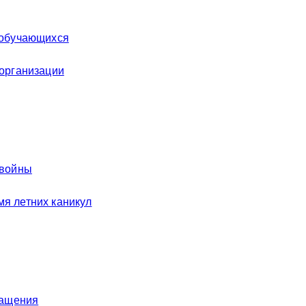
 обучающихся
 организации
 войны
я летних каникул
ращения