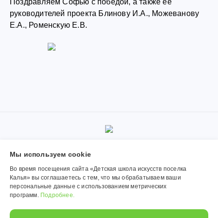
Поздравляем Софью с победой, а также ее
руководителей проекта Блинову И.А., Можеванову
Е.А., Роменскую Е.В.
© 2019-2026, Муниципальное автономное учреждение
Мы используем сookie
дополнительного образования «Детская школа искусств поселка
Калья». Использование материалов сайта согласуется с
Во время посещения сайта «Детская школа искусств поселка
администрацией учреждения.
Калья» вы соглашаетесь с тем, что мы обрабатываем ваши
персональные данные с использованием метрических
Обработка персональных данных
программ.
Подробнее.
Политика конфиденциальности