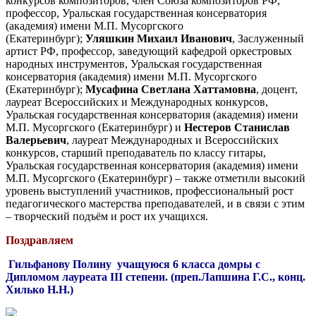
конкурсов композиторов, член Союза композиторов РФ,
профессор, Уральская государственная консерватория
(академия) имени М.П. Мусоргского
(Екатеринбург);
Уляшкин Михаил Иванович
, Заслуженный
артист РФ, профессор, заведующий кафедрой оркестровых
народных инструментов, Уральская государственная
консерватория (академия) имени М.П. Мусоргского
(Екатеринбург);
Мусафина Светлана Хаттамовна
, доцент,
лауреат Всероссийских и Международных конкурсов,
Уральская государственная консерватория (академия) имени
М.П. Мусоргского (Екатеринбург) и
Нестеров Станислав
Валерьевич
, лауреат Международных и Всероссийских
конкурсов, старший преподаватель по классу гитары,
Уральская государственная консерватория (академия) имени
М.П. Мусоргского (Екатеринбург) – также отметили высокий
уровень выступлений участников, профессиональный рост
педагогического мастерства преподавателей, и в связи с этим
– творческий подъём и рост их учащихся.
Поздравляем
Гильфанову Полину учащуюся 6 класса домры с
Дипломом лауреата III степени. (преп.Лапшина Г.С., конц.
Хилько Н.Н.)