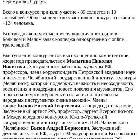
Черёмухово, Сургут.
Всего в конкурсе приняли участие - 89 солистов и 13
ансамблей. Общее количество участников конкурса составило
- 124 человека.
Все три дня конкурсные прослушивания проходили в
Большом и Малом залах колледжа одновременно с online –
трансляцией.
Выступления конкурсантов высоко оценило компетентное
жюри под председательством
Малыгина Николая
Никитича
- Заслуженного работника культуры РФ,
профессора, члена-корреспондента Петровской академии наук
и искусств, Челябинский государственный институт культуры
(Челябинск); который подчеркнул важность и необходимость
воспитания и поддержки нового поколения музыкантов. Его
отзыв о конкурсе: «Уровень и состав исполнителей на
народных инструментах очень высокий». Члены
жюри:
Быков Евгений Георгиевич
, - сопредседатель жюри,
Заслуженный артист РФ, профессор, лауреат Всероссийского
и Международного конкурсов, Южно-Уральский
государственный институт искусств им. П.И. Чайковского
(Челябинск);
Бызов Андрей Борисович
, Заслуженный
деятель искусств РФ, лауреат Международного и Всесоюзного