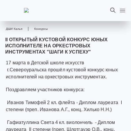
ДШИ Калья
Конкурсы
II ОТКРЫТЫЙ КУСТОВОЙ КОНКУРС ЮНЫХ
ИСПОЛНИТЕЛЕ НА ОРКЕСТРОВЫХ
ИНСТРУМЕНТАХ "ШАГИ К УСПЕХУ"
17 марта в Детской школе искусств
г.Североуральска прошёл кустовой конкурс юных
исполнителей на оркестровых инструментах.
Поздравляем участников конкурса:
Иванов Тимофей 2 кл. флейта - Диплом лауреата I
степени (преп. Иванова А.Г., конц. Хилько Н.Н.)
Гафиатуллина Света 4 кл. виолончель - Диплом
лауреата II степени (преп. Шлотгауэр О.В., конц.