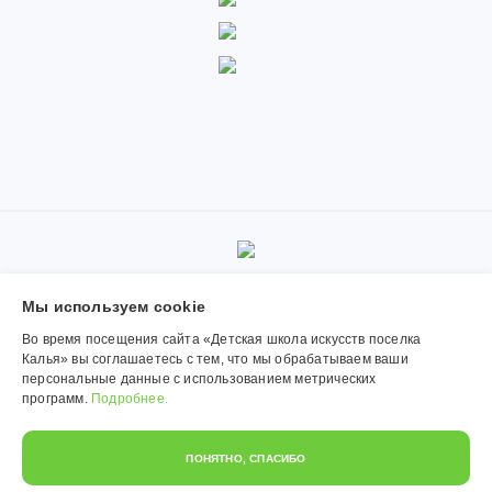
© 2019-2026, Муниципальное автономное учреждение
Мы используем сookie
дополнительного образования «Детская школа искусств поселка
Калья». Использование материалов сайта согласуется с
Во время посещения сайта «Детская школа искусств поселка
администрацией учреждения.
Калья» вы соглашаетесь с тем, что мы обрабатываем ваши
персональные данные с использованием метрических
Обработка персональных данных
программ.
Подробнее.
Политика конфиденциальности
ПОНЯТНО, СПАСИБО