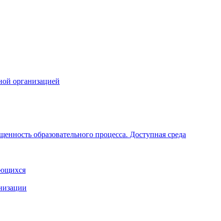
ной организацией
щенность образовательного процесса. Доступная среда
ающихся
анизации