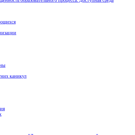
щенность образовательного процесса. Доступная среда
ающихся
анизации
йны
тних каникул
ния
х