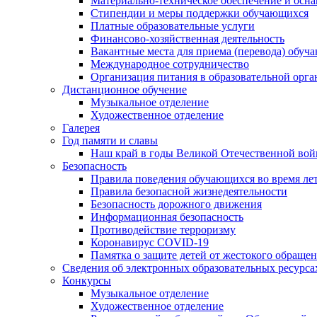
Материально-техническое обеспечение и осна
Стипендии и меры поддержки обучающихся
Платные образовательные услуги
Финансово-хозяйственная деятельность
Вакантные места для приема (перевода) обуч
Международное сотрудничество
Организация питания в образовательной орг
Дистанционное обучение
Музыкальное отделение
Художественное отделение
Галерея
Год памяти и славы
Наш край в годы Великой Отечественной во
Безопасность
Правила поведения обучающихся во время ле
Правила безопасной жизнедеятельности
Безопасность дорожного движения
Информационная безопасность
Противодействие терроризму
Коронавирус COVID-19
Памятка о защите детей от жестокого обраще
Сведения об электронных образовательных ресурса
Конкурсы
Музыкальное отделение
Художественное отделение