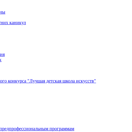
йны
тних каникул
ния
х
го конкурса "Лучшая детская школа искусств"
по дополнительным предпрофессиональным программам