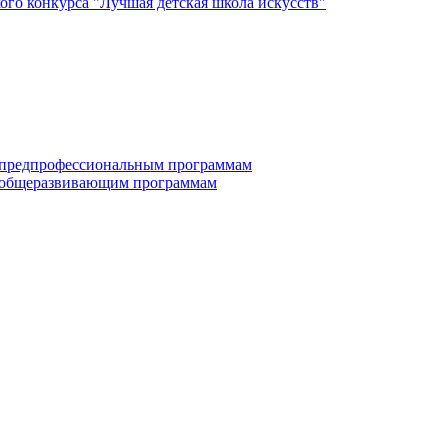
го конкурса "Лучшая детская школа искусств"
по дополнительным предпрофессиональным программам
е по дополнительным общеразвивающим программам