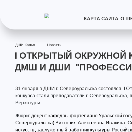
КАРТА САЙТА
О Ш
ДШИ Калья
Новости
I ОТКРЫТЫЙ ОКРУЖНОЙ
ДМШ И ДШИ "ПРОФЕССИО
31 января в ДШИ г. Североуральска состоялся
I О
конкурса стали преподаватели г. Североуральска, п. К
Верхотурья.
Жюри:
доцент кафедры фортепиано Уральской госу
Североуральска) Виктория Алексеевна Ивакина, С
искусств, заслуженный работник культуры Россий