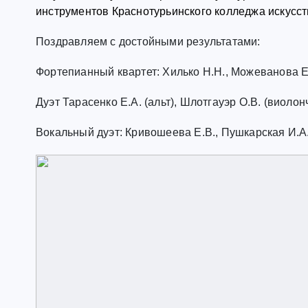
инструментов Краснотурьинского колледжа искусст
Поздравляем с достойными результатами:
Фортепианный квартет: Хилько Н.Н., Можеванова Е.А
Дуэт Тарасенко Е.А. (альт), Шлотгауэр О.В. (виолонч
Вокальный дуэт: Кривошеева Е.В., Пушкарская И.А., 