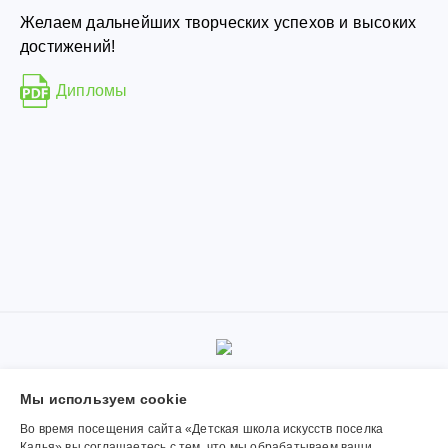
Желаем дальнейших творческих успехов и высоких
достижений!
Дипломы
© 2019-2026, Муниципальное автономное учреждение
Мы используем сookie
дополнительного образования «Детская школа искусств поселка
Калья». Использование материалов сайта согласуется с
Во время посещения сайта «Детская школа искусств поселка
администрацией учреждения.
Калья» вы соглашаетесь с тем, что мы обрабатываем ваши