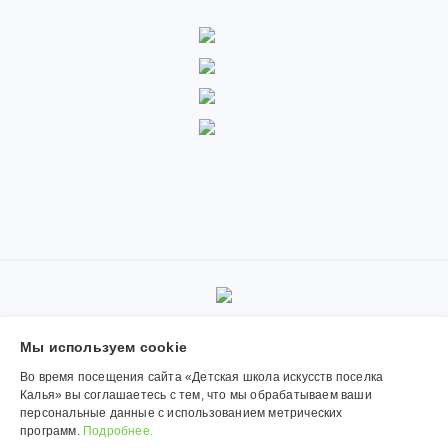
© 2019-2026, Муниципальное автономное учреждение
Мы используем сookie
дополнительного образования «Детская школа искусств поселка
Калья». Использование материалов сайта согласуется с
Во время посещения сайта «Детская школа искусств поселка
администрацией учреждения.
Калья» вы соглашаетесь с тем, что мы обрабатываем ваши
персональные данные с использованием метрических
Обработка персональных данных
программ.
Подробнее.