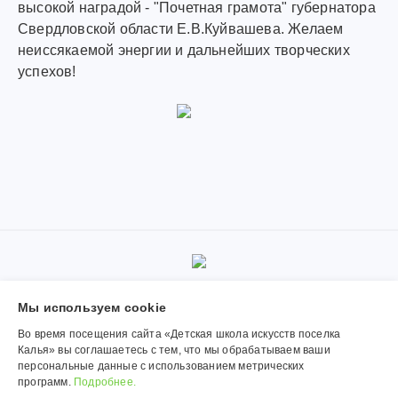
высокой наградой - "Почетная грамота" губернатора
Свердловской области Е.В.Куйвашева. Желаем
неиссякаемой энергии и дальнейших творческих
успехов!
© 2019-2026, Муниципальное автономное учреждение
Мы используем сookie
дополнительного образования «Детская школа искусств поселка
Калья». Использование материалов сайта согласуется с
Во время посещения сайта «Детская школа искусств поселка
администрацией учреждения.
Калья» вы соглашаетесь с тем, что мы обрабатываем ваши
персональные данные с использованием метрических
Обработка персональных данных
программ.
Подробнее.