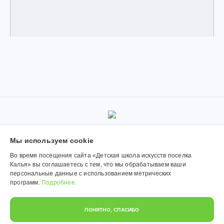
© 2019-2026, Муниципальное автономное учреждение
Мы используем сookie
дополнительного образования «Детская школа искусств поселка
Калья». Использование материалов сайта согласуется с
Во время посещения сайта «Детская школа искусств поселка
администрацией учреждения.
Калья» вы соглашаетесь с тем, что мы обрабатываем ваши
персональные данные с использованием метрических
Обработка персональных данных
программ.
Подробнее.
Политика конфиденциальности
ПОНЯТНО, СПАСИБО