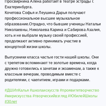
Просвирнина Алена работает в театре эстрады г.
Екатеринбурга.
Кочетова Софья и Леушина Дарья получают
профессиональное высшее музыкальное
образование.Отрадно, что бывшие ученицы Натальи
Николаевны, Николаева Карина и Сабирова Азалия,
хоть и не выбрали музыку своей профессией,
продолжают активно принимать участие в
концертной жизни школы.
Выпускники класса частые гости нашей школы. Они
с трепетом вспоминают те золотые времена, когда
дружно готовились к зачетам и экзаменам, а также к
классным вечерам, проводимым вместе с
родителями, с чаепитием, играми и подарками.
#ДШИпКалья
#школаискусств
#проявитетворчество
#мирискусства
#творческийвзгляд
#ЮбилейШколы
#30лет