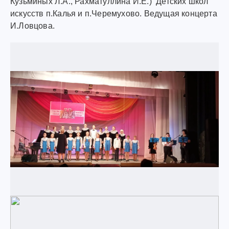
Кузьминых Л.А., Рахматуллина И.Е.) Детских школ
искусств п.Калья и п.Черемухово. Ведущая концерта
И.Ловцова.