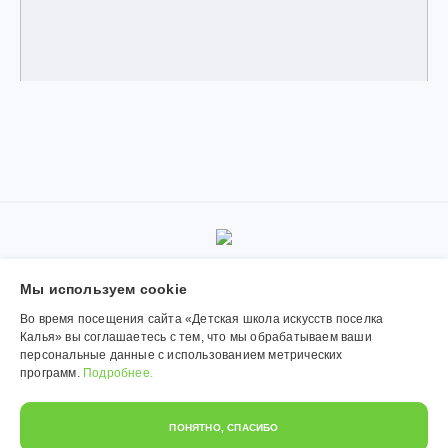
© 2019-2026, Муниципальное автономное учреждение
Мы используем сookie
дополнительного образования «Детская школа искусств поселка
Калья». Использование материалов сайта согласуется с
Во время посещения сайта «Детская школа искусств поселка
администрацией учреждения.
Калья» вы соглашаетесь с тем, что мы обрабатываем ваши
персональные данные с использованием метрических
Обработка персональных данных
программ.
Подробнее.
Политика конфиденциальности
ПОНЯТНО, СПАСИБО